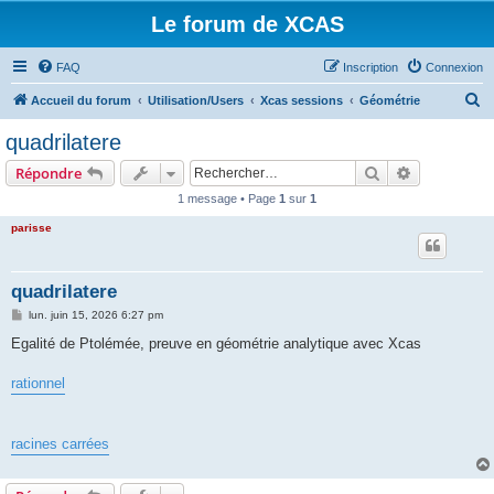
Le forum de XCAS
FAQ
Inscription
Connexion
R
Accueil du forum
Utilisation/Users
Xcas sessions
Géométrie
e
quadrilatere
c
Rechercher
Recherche 
Répondre
h
1 message • Page
1
sur
1
e
parisse
r
c
h
quadrilatere
e
M
lun. juin 15, 2026 6:27 pm
e
r
s
Egalité de Ptolémée, preuve en géométrie analytique avec Xcas
s
a
g
rationnel
e
racines carrées