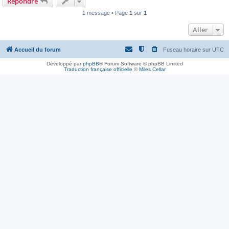
Répondre
1 message • Page
1
sur
1
Aller
Accueil du forum
Fuseau horaire sur
UTC
Développé par
phpBB
® Forum Software © phpBB Limited
Traduction française officielle
©
Miles Cellar