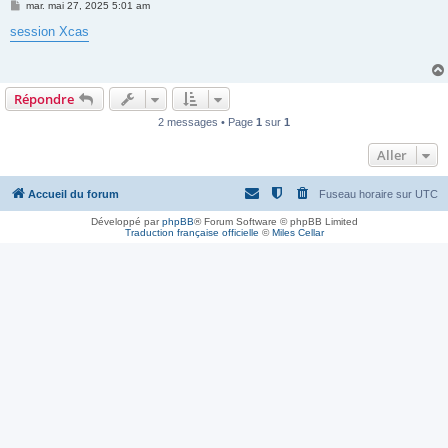
M
mar. mai 27, 2025 5:01 am
e
s
session Xcas
s
a
g
e
Répondre
2 messages • Page
1
sur
1
Aller
Accueil du forum
Fuseau horaire sur
UTC
Développé par
phpBB
® Forum Software © phpBB Limited
Traduction française officielle
©
Miles Cellar