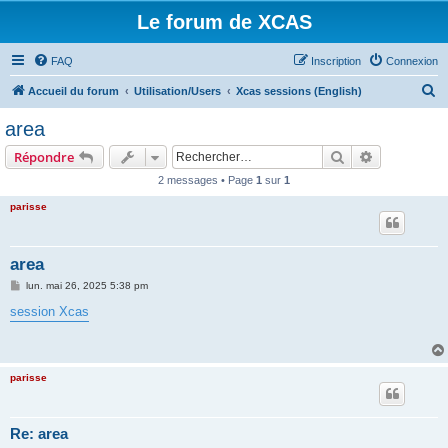
Le forum de XCAS
FAQ
Inscription
Connexion
R
Accueil du forum
Utilisation/Users
Xcas sessions (English)
e
area
c
Rechercher
Recherche 
Répondre
h
2 messages • Page
1
sur
1
e
parisse
r
c
h
area
e
M
lun. mai 26, 2025 5:38 pm
e
r
s
session Xcas
s
a
g
e
parisse
Re: area